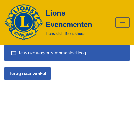
Lions
Ga
Evenementen
naar
de
Lions club Bronckhorst
inhoud
Je winkelwagen is momenteel leeg.
Terug naar winkel