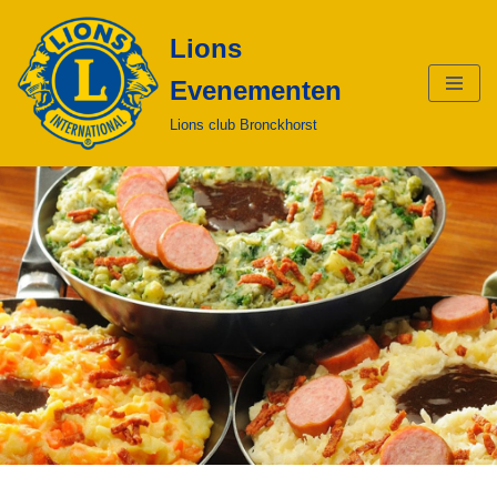
Lions
Ga
Evenementen
naar
de
Lions club Bronckhorst
inhoud