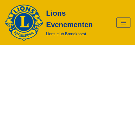
Lions
Ga
Evenementen
naar
de
Lions club Bronckhorst
inhoud